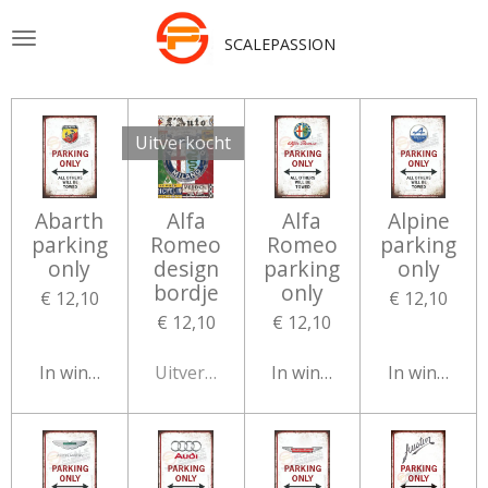
Ga
SCALEPASSION
direct
naar
de
hoofdinhoud
Uitverkocht
Abarth
Alfa
Alfa
Alpine
parking
Romeo
Romeo
parking
only
design
parking
only
bordje
only
€ 12,10
€ 12,10
€ 12,10
€ 12,10
In winkelwagen
Uitverkocht
In winkelwagen
In winkelw