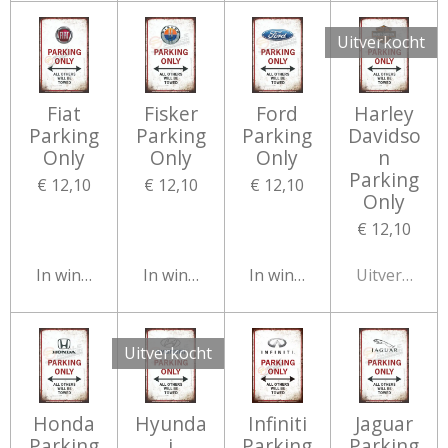
Uitverkocht
Fiat
Fisker
Ford
Harley
Parking
Parking
Parking
Davidso
Only
Only
Only
n
Parking
€ 12,10
€ 12,10
€ 12,10
Only
€ 12,10
In winkelwagen
In winkelwagen
In winkelwagen
Uitverkocht
Uitverkocht
Honda
Hyunda
Infiniti
Jaguar
Parking
i
Parking
Parking