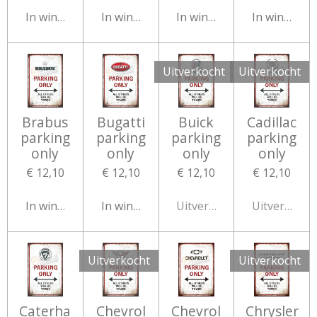
In winkelwagen
In winkelwagen
In winkelwagen
In winkelw
Uitverkocht
Uitverkocht
Brabus
Bugatti
Buick
Cadillac
parking
parking
parking
parking
only
only
only
only
€ 12,10
€ 12,10
€ 12,10
€ 12,10
In winkelwagen
In winkelwagen
Uitverkocht
Uitverkocht
Uitverkocht
Uitverkocht
Caterha
Chevrol
Chevrol
Chrysler