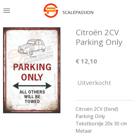
Ga
SCALEPASSION
direct
naar
de
Citroën 2CV
hoofdinhoud
Parking Only
€ 12,10
Uitverkocht
Citroën 2CV (Eend)
Parking Only
Tekstbordje 20x 30 cm
Metaal