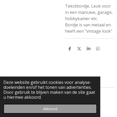
Tekstbordje, Leuk voor
in een mancave, garage,
hobbykamer etc.
Bordje is van metaal en
heeft een "vintage look"
D
D
S
D
e
e
h
e
l
e
a
l
e
l
r
e
n
e
n
Deze website gebruikt cookies voor analyse-
doeleinden en/of het tonen van advertenties.
Door gebruik te blijven maken van de site gaat
© 2019 - 2026 Scalepassion custom made Porsche
u hiermee akkoord.
modelauto's
Akkoord
Powered by
JouwWeb