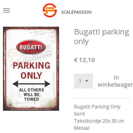
Ga
SCALEPASSION
direct
naar
de
Bugatti parking
hoofdinhoud
only
€ 12,10
In
winkelwage
Bugatti Parking Only
bord
Tekstbordje 20x 30 cm
Metaal