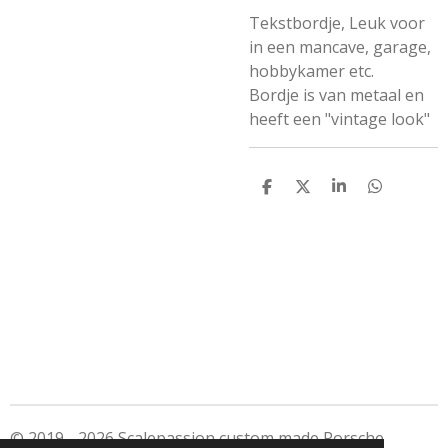
Tekstbordje, Leuk voor
in een mancave, garage,
hobbykamer etc.
Bordje is van metaal en
heeft een "vintage look"
D
D
S
D
e
e
h
e
l
e
a
l
e
l
r
e
n
e
n
© 2019 - 2026 Scalepassion custom made Porsche