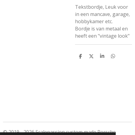
Tekstbordje, Leuk voor
in een mancave, garage,
hobbykamer etc.
Bordje is van metaal en
heeft een "vintage look"
D
D
S
D
e
e
h
e
l
e
a
l
e
l
r
e
n
e
n
© 2019 - 2026 Scalepassion custom made Porsche