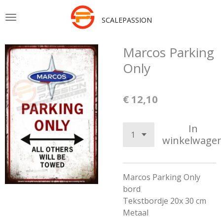
Ga
SCALEPASSION
direct
naar
de
Marcos Parking
hoofdinhoud
Only
€ 12,10
In
winkelwage
Marcos Parking Only
bord
Tekstbordje 20x 30 cm
Metaal