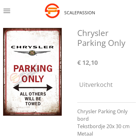
Ga
SCALEPASSION
direct
naar
de
Chrysler
hoofdinhoud
Parking Only
€ 12,10
Uitverkocht
Chrysler Parking Only
bord
Tekstbordje 20x 30 cm
Metaal