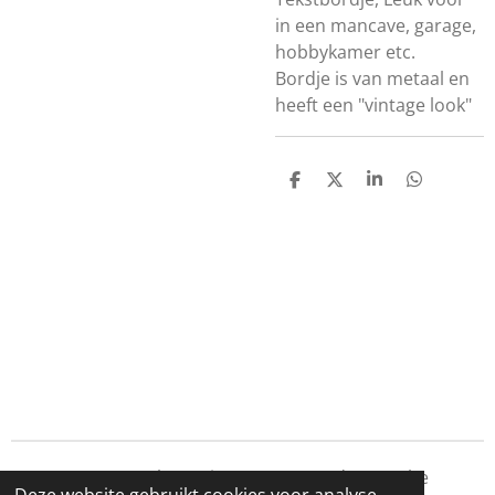
in een mancave, garage,
hobbykamer etc.
Bordje is van metaal en
heeft een "vintage look"
D
D
S
D
e
e
h
e
l
e
a
l
e
l
r
e
n
e
n
© 2019 - 2026 Scalepassion custom made Porsche