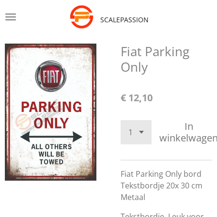
Ga
SCALEPASSION
direct
naar
de
Fiat Parking
hoofdinhoud
Only
€ 12,10
In
winkelwage
Fiat Parking Only bord
Tekstbordje 20x 30 cm
Metaal
Tekstbordje, Leuk voor