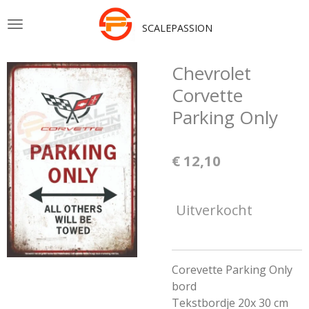
Ga
SCALEPASSION
direct
naar
de
Chevrolet
hoofdinhoud
Corvette
Parking Only
€ 12,10
Uitverkocht
Corevette Parking Only
bord
Tekstbordje 20x 30 cm