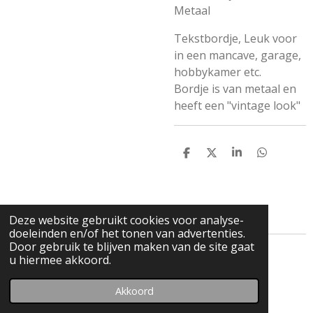
Metaal
Tekstbordje, Leuk voor
in een mancave, garage,
hobbykamer etc.
Bordje is van metaal en
heeft een "vintage look"
D
D
S
D
e
e
h
e
l
e
a
l
e
l
r
e
n
e
n
Deze website gebruikt cookies voor analyse-
doeleinden en/of het tonen van advertenties.
Door gebruik te blijven maken van de site gaat
© 2019 - 2026 Scalepassion custom made Porsche
u hiermee akkoord.
modelauto's
Akkoord
Powered by
JouwWeb