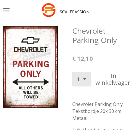
Ga
SCALEPASSION
direct
naar
de
Chevrolet
hoofdinhoud
Parking Only
€ 12,10
In
winkelwage
Chevrolet Parking Only
Tekstbordje 20x 30 cm
Metaal
Tekstbordje, Leuk voor