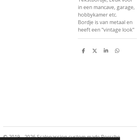
in een mancave, garage,
hobbykamer etc.
Bordje is van metaal en
heeft een "vintage look"
D
D
S
D
e
e
h
e
l
e
a
l
e
l
r
e
n
e
n
© 2019 - 2026 Scalepassion custom made Porsche