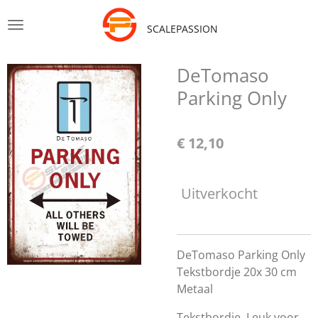
Ga
SCALEPASSION
direct
naar
de
DeTomaso
hoofdinhoud
Parking Only
€ 12,10
Uitverkocht
DeTomaso Parking Only
Tekstbordje 20x 30 cm
Metaal
Tekstbordje, Leuk voor