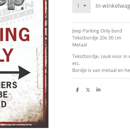
In winkelwa
Jeep Parking Only bord
Tekstbordje 20x 30 cm
Metaal
Tekstbordje, Leuk voor i
etc.
Bordje is van metaal en he
D
D
S
e
e
h
l
e
a
e
l
r
n
e