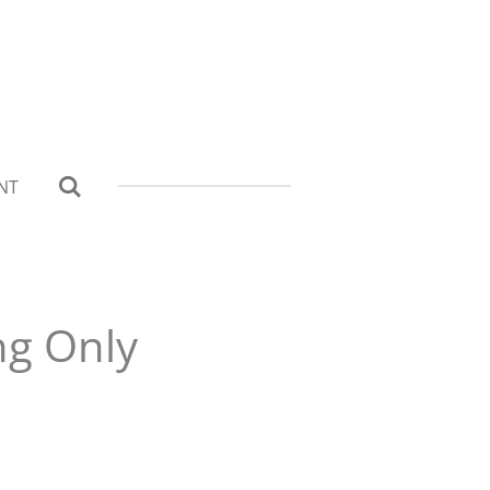
NT
ng Only