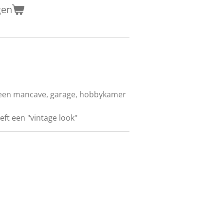
gen
n een mancave, garage, hobbykamer
eft een "vintage look"