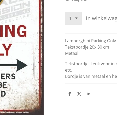
In winkelwa
Lamborghini Parking Only
Tekstbordje 20x 30 cm
Metaal
Tekstbordje, Leuk voor i
etc.
Bordje is van metaal en he
D
D
S
e
e
h
l
e
a
e
l
r
n
e