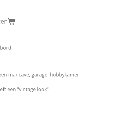
gen
 bord
n een mancave, garage, hobbykamer
eft een "vintage look"