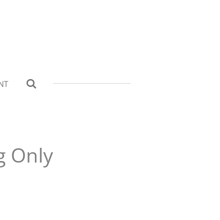
NT
g Only