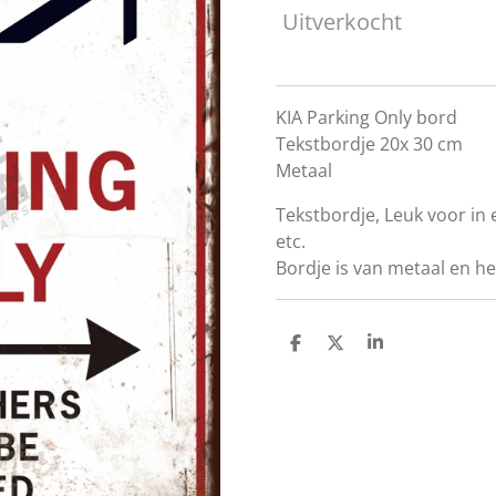
Uitverkocht
KIA Parking Only bord
Tekstbordje 20x 30 cm
Metaal
Tekstbordje, Leuk voor i
etc.
Bordje is van metaal en he
D
D
S
e
e
h
l
e
a
e
l
r
n
e