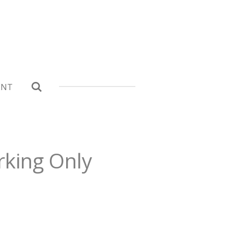
ENT
rking Only