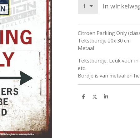
In winkelwa
Citroën Parking Only (class
Tekstbordje 20x 30 cm
Metaal
Tekstbordje, Leuk voor i
etc.
Bordje is van metaal en he
D
D
S
e
e
h
l
e
a
e
l
r
n
e