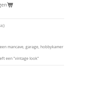
gen
ic)
n een mancave, garage, hobbykamer
eft een "vintage look"