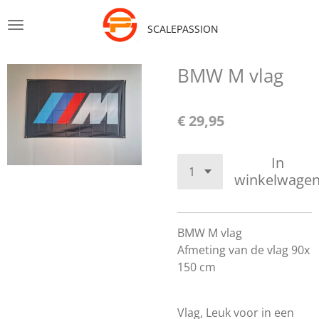
Ga
SCALEPASSION
direct
naar
de
BMW M vlag
hoofdinhoud
€ 29,95
In
winkelwage
BMW M vlag
Afmeting van de vlag 90x
150 cm
Vlag, Leuk voor in een