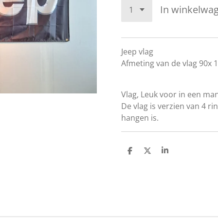
In winkelwa
Jeep vlag
Afmeting van de vlag 90x
Vlag, Leuk voor in een ma
De vlag is verzien van 4 r
hangen is.
D
D
S
e
e
h
l
e
a
e
l
r
n
e