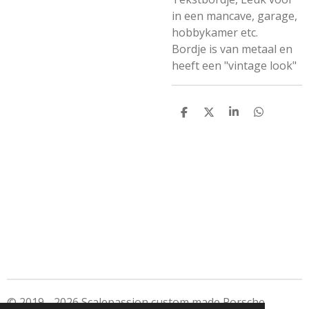
in een mancave, garage,
hobbykamer etc.
Bordje is van metaal en
heeft een "vintage look"
D
D
S
D
e
e
h
e
l
e
a
l
e
l
r
e
n
e
n
© 2019 - 2026 Scalepassion custom made Porsche