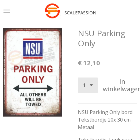
Ga
SCALEPASSION
direct
naar
de
NSU Parking
hoofdinhoud
Only
€ 12,10
In
winkelwage
NSU Parking Only bord
Tekstbordje 20x 30 cm
Metaal
Tekstbordje, Leuk voor