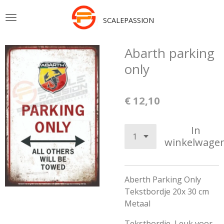
Ga
SCALEPASSION
direct
naar
de
Abarth parking
hoofdinhoud
only
€ 12,10
In
winkelwage
Aberth Parking Only
Tekstbordje 20x 30 cm
Metaal
Tekstbordje, Leuk voor