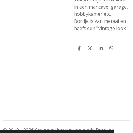
in een mancave, garage,
hobbykamer etc.
Bordje is van metaal en
heeft een "vintage look"
D
D
S
D
e
e
h
e
l
e
a
l
e
l
r
e
n
e
n
© 2019 - 2026 Scalepassion custom made Porsche